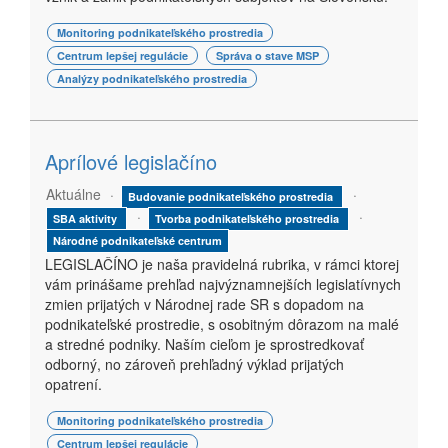
Monitoring podnikateľského prostredia
Centrum lepšej regulácie
Správa o stave MSP
Analýzy podnikateľského prostredia
Aprílové legislačíno
Aktuálne
Budovanie podnikateľského prostredia
SBA aktivity
Tvorba podnikateľského prostredia
Národné podnikateľské centrum
LEGISLAČÍNO je naša pravidelná rubrika, v rámci ktorej
vám prinášame prehľad najvýznamnejších legislatívnych
zmien prijatých v Národnej rade SR s dopadom na
podnikateľské prostredie, s osobitným dôrazom na malé
a stredné podniky. Naším cieľom je sprostredkovať
odborný, no zároveň prehľadný výklad prijatých
opatrení.
Monitoring podnikateľského prostredia
Centrum lepšej regulácie