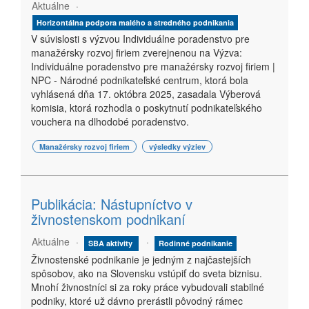
Aktuálne
Horizontálna podpora malého a stredného podnikania
V súvislosti s výzvou Individuálne poradenstvo pre
manažérsky rozvoj firiem zverejnenou na Výzva:
Individuálne poradenstvo pre manažérsky rozvoj firiem |
NPC - Národné podnikateľské centrum, ktorá bola
vyhlásená dňa 17. októbra 2025, zasadala Výberová
komisia, ktorá rozhodla o poskytnutí podnikateľského
vouchera na dlhodobé poradenstvo.
Manažérsky rozvoj firiem
výsledky výziev
Publikácia: Nástupníctvo v
živnostenskom podnikaní
Aktuálne
SBA aktivity
Rodinné podnikanie
Živnostenské podnikanie je jedným z najčastejších
spôsobov, ako na Slovensku vstúpiť do sveta biznisu.
Mnohí živnostníci si za roky práce vybudovali stabilné
podniky, ktoré už dávno prerástli pôvodný rámec