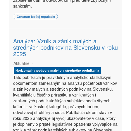
zaplatenie daní a odvodov, čím predídete zbytočným
sankciám.
Centrum lepšej regulácie
Analýza: Vznik a zánik malých a
stredných podnikov na Slovensku v roku
2025
Aktuálne
Horizontálna podpora malého a stredného podnikania
Táto publikácia je pravidelným analyticko-štatistickým
dokumentom zameraným na analýzu početnosti vznikov
a zánikov malých a stredných podnikov na Slovensku,
kvantifikáciu čistého prírastku a vzniknutých i
zaniknutých podnikateľských subjektov podľa štyroch
kritérií – veľkostnej kategórie, právnych foriem,
odvetvovej štruktúry a sídla. Publikácia okrem stavu v
roku 2025 analyzuje aj vývoj ukazovateľov v čase, ktorý
je doplnený o prijaté legislatívne opatrenia vplývajúce na
vznik a zánik podnikateľských subjektov na Slovensku.