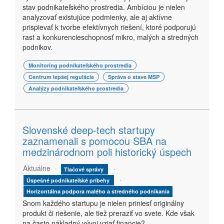
stav podnikateľského prostredia. Ambíciou je nielen
analyzovať existujúce podmienky, ale aj aktívne
prispievať k tvorbe efektívnych riešení, ktoré podporujú
rast a konkurencieschopnosť mikro, malých a stredných
podnikov.
Monitoring podnikateľského prostredia
Centrum lepšej regulácie
Správa o stave MSP
Analýzy podnikateľského prostredia
Slovenské deep-tech startupy
zaznamenali s pomocou SBA na
medzinárodnom poli historický úspech
Aktuálne
Tlačové správy
Úspešné podnikateľské príbehy
Horizontálna podpora malého a stredného podnikania
Snom každého startupu je nielen priniesť originálny
produkt či riešenie, ale tiež preraziť vo svete. Kde však
na často nákladný vývoj vziať financie?