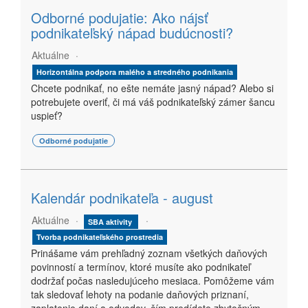
Odborné podujatie: Ako nájsť
podnikateľský nápad budúcnosti?
Aktuálne
Horizontálna podpora malého a stredného podnikania
Chcete podnikať, no ešte nemáte jasný nápad? Alebo si
potrebujete overiť, či má váš podnikateľský zámer šancu
uspieť?
Odborné podujatie
Kalendár podnikateľa - august
Aktuálne
SBA aktivity
Tvorba podnikateľského prostredia
Prinášame vám prehľadný zoznam všetkých daňových
povinností a termínov, ktoré musíte ako podnikateľ
dodržať počas nasledujúceho mesiaca. Pomôžeme vám
tak sledovať lehoty na podanie daňových priznaní,