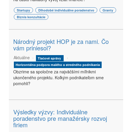
Startupy
Dlhodobé individuálne poradenstvo
Granty
Biznis konzultácie
Národný projekt HOP je za nami. Čo
vám priniesol?
Aktuálne
Tlačové správy
Horizontálna podpora malého a stredného podnikania
Obzrime sa spoločne za najväčšími míľnikmi
ukončeného projektu. Koľkým podnikateľom sme
pomohli?
Výsledky výzvy: Individuálne
poradenstvo pre manažérsky rozvoj
firiem