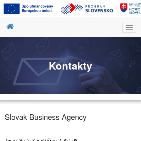
Toggl
navig
Kontakty
Slovak Business Agency
Twin City A, Karadžičova 2, 821 08