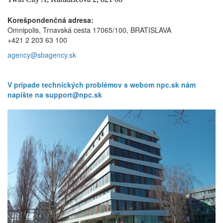
Korešpondenčná adresa:
Omnipolis, Trnavská cesta 17065/100,
BRATISLAVA
+421 2 203 63 100
agency@sbagency.sk
V prípade technických problémov s webom npc.sk nám
napíšte na
support@npc.sk