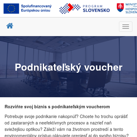
Toggl
navig
Podnikateľský voucher
Rozviňte svoj biznis s podnikateľským voucherom
Potrebuje svoje podnikanie nakopnúť? Chcete ho trochu oprášiť
od zastaraných a neefektívnych procesov a nazrieť naň
sviežejšou optikou? Záleží vám na životnom prostredí a tento
environmentálny prístup plánujete preniesť aj do svojho biznisu?