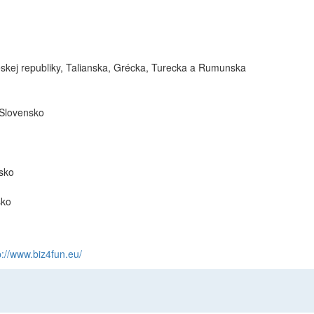
Českej republiky, Talianska, Grécka, Turecka a Rumunska
Slovensko
sko
sko
p://www.biz4fun.eu/