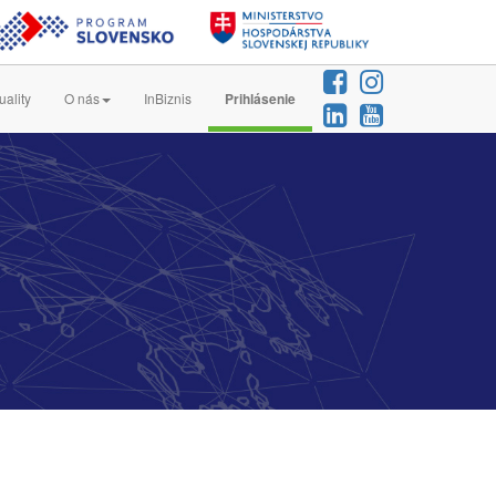
uality
O nás
InBiznis
Prihlásenie