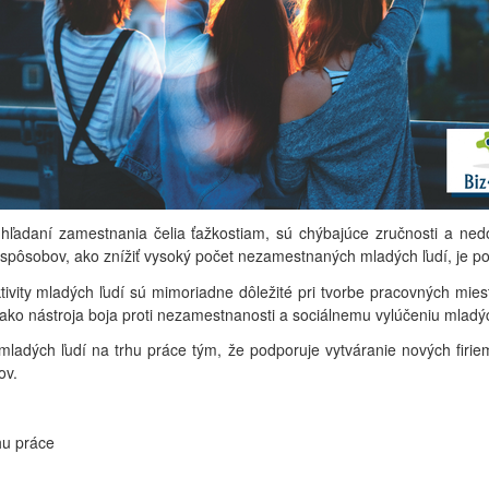
 hľadaní zamestnania čelia ťažkostiam, sú chýbajúce zručnosti a nedo
 spôsobov, ako znížiť vysoký počet nezamestnaných mladých ľudí, je p
tivity mladých ľudí sú mimoriadne dôležité pri tvorbe pracovných mie
 ako nástroja boja proti nezamestnanosti a sociálnemu vylúčeniu mladýc
mladých ľudí na trhu práce tým, že podporuje vytváranie nových firie
ov.
hu práce