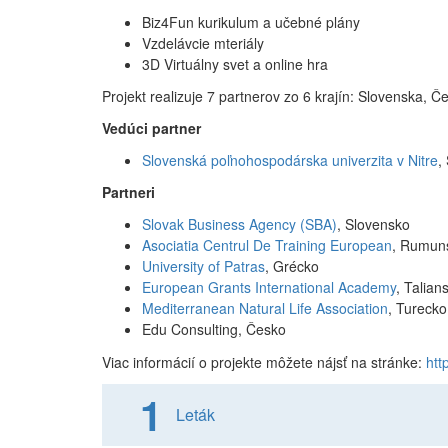
Biz4Fun kurikulum a učebné plány
Vzdelávcie mteriály
3D Virtuálny svet a online hra
Projekt realizuje 7 partnerov zo 6 krajín: Slovenska, 
Vedúci partner
Slovenská poľnohospodárska univerzita v Nitre
,
Partneri
Slovak Business Agency (SBA)
,
Slovensko
Asociatia Centrul De Training European
,
Rumun
University of Patras
,
Grécko
European Grants International Academy
,
Talian
Mediterranean Natural Life Association
,
Turecko
Edu Consulting,
Česko
Viac informácií o projekte môžete nájsť na stránke:
htt
Leták