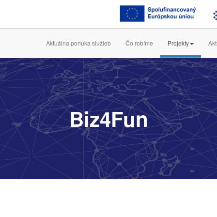
Aktuálna ponuka služieb
Čo robíme
Projekty
Akt
Biz4Fun