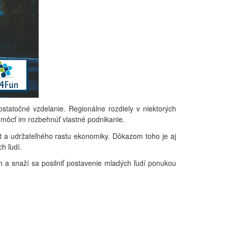
statočné vzdelanie. Regionálne rozdiely v niektorých
omôcť im rozbehnúť vlastné podnikanie.
st a udržateľného rastu ekonomiky. Dôkazom toho je aj
h ľudí.
m a snaží sa posilniť postavenie mladých ľudí ponukou